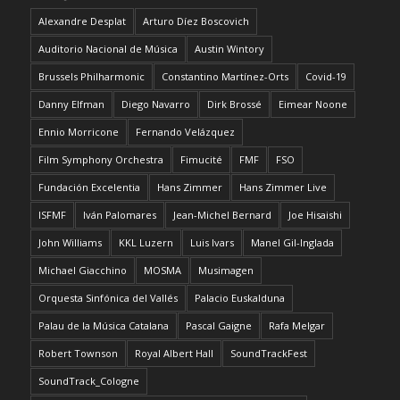
Alexandre Desplat
Arturo Díez Boscovich
Auditorio Nacional de Música
Austin Wintory
Brussels Philharmonic
Constantino Martínez-Orts
Covid-19
Danny Elfman
Diego Navarro
Dirk Brossé
Eimear Noone
Ennio Morricone
Fernando Velázquez
Film Symphony Orchestra
Fimucité
FMF
FSO
Fundación Excelentia
Hans Zimmer
Hans Zimmer Live
ISFMF
Iván Palomares
Jean-Michel Bernard
Joe Hisaishi
John Williams
KKL Luzern
Luis Ivars
Manel Gil-Inglada
Michael Giacchino
MOSMA
Musimagen
Orquesta Sinfónica del Vallés
Palacio Euskalduna
Palau de la Música Catalana
Pascal Gaigne
Rafa Melgar
Robert Townson
Royal Albert Hall
SoundTrackFest
SoundTrack_Cologne