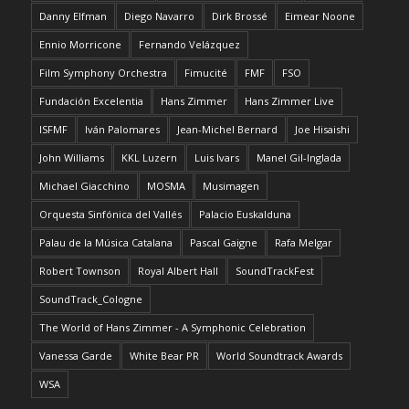
Danny Elfman
Diego Navarro
Dirk Brossé
Eimear Noone
Ennio Morricone
Fernando Velázquez
Film Symphony Orchestra
Fimucité
FMF
FSO
Fundación Excelentia
Hans Zimmer
Hans Zimmer Live
ISFMF
Iván Palomares
Jean-Michel Bernard
Joe Hisaishi
John Williams
KKL Luzern
Luis Ivars
Manel Gil-Inglada
Michael Giacchino
MOSMA
Musimagen
Orquesta Sinfónica del Vallés
Palacio Euskalduna
Palau de la Música Catalana
Pascal Gaigne
Rafa Melgar
Robert Townson
Royal Albert Hall
SoundTrackFest
SoundTrack_Cologne
The World of Hans Zimmer - A Symphonic Celebration
Vanessa Garde
White Bear PR
World Soundtrack Awards
WSA