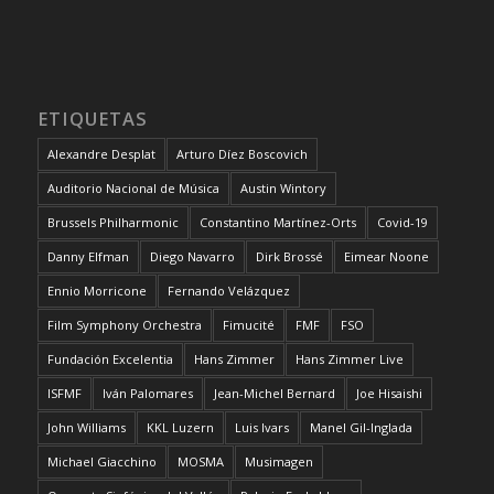
ETIQUETAS
Alexandre Desplat
Arturo Díez Boscovich
Auditorio Nacional de Música
Austin Wintory
Brussels Philharmonic
Constantino Martínez-Orts
Covid-19
Danny Elfman
Diego Navarro
Dirk Brossé
Eimear Noone
Ennio Morricone
Fernando Velázquez
Film Symphony Orchestra
Fimucité
FMF
FSO
Fundación Excelentia
Hans Zimmer
Hans Zimmer Live
ISFMF
Iván Palomares
Jean-Michel Bernard
Joe Hisaishi
John Williams
KKL Luzern
Luis Ivars
Manel Gil-Inglada
Michael Giacchino
MOSMA
Musimagen