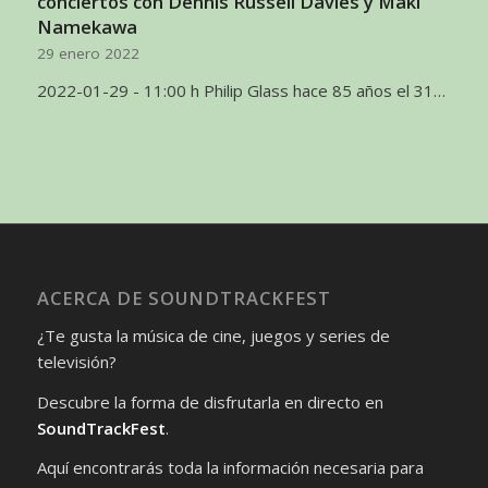
conciertos con Dennis Russell Davies y Maki
Namekawa
29 enero 2022
2022-01-29 - 11:00 h Philip Glass hace 85 años el 31…
ACERCA DE SOUNDTRACKFEST
¿Te gusta la música de cine, juegos y series de
televisión?
Descubre la forma de disfrutarla en directo en
SoundTrackFest
.
Aquí encontrarás toda la información necesaria para