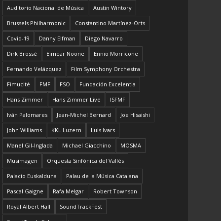
Auditorio Nacional de Música
Austin Wintory
Brussels Philharmonic
Constantino Martínez-Orts
Covid-19
Danny Elfman
Diego Navarro
Dirk Brossé
Eimear Noone
Ennio Morricone
Fernando Velázquez
Film Symphony Orchestra
Fimucité
FMF
FSO
Fundación Excelentia
Hans Zimmer
Hans Zimmer Live
ISFMF
Iván Palomares
Jean-Michel Bernard
Joe Hisaishi
John Williams
KKL Luzern
Luis Ivars
Manel Gil-Inglada
Michael Giacchino
MOSMA
Musimagen
Orquesta Sinfónica del Vallés
Palacio Euskalduna
Palau de la Música Catalana
Pascal Gaigne
Rafa Melgar
Robert Townson
Royal Albert Hall
SoundTrackFest