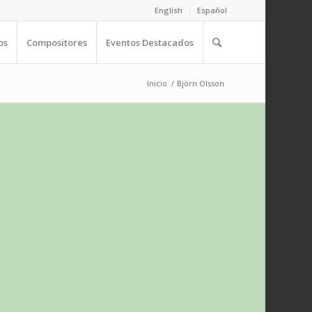
English
Español
os
Compositores
Eventos Destacados
Inicio
/
Björn Olsson