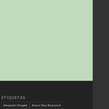
ETIQUETAS
Alexandre Desplat
Arturo Díez Boscovich