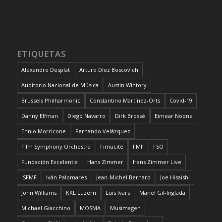
ETIQUETAS
Alexandre Desplat
Arturo Díez Boscovich
Auditorio Nacional de Música
Austin Wintory
Brussels Philharmonic
Constantino Martínez-Orts
Covid-19
Danny Elfman
Diego Navarro
Dirk Brossé
Eimear Noone
Ennio Morricone
Fernando Velázquez
Film Symphony Orchestra
Fimucité
FMF
FSO
Fundación Excelentia
Hans Zimmer
Hans Zimmer Live
ISFMF
Iván Palomares
Jean-Michel Bernard
Joe Hisaishi
John Williams
KKL Luzern
Luis Ivars
Manel Gil-Inglada
Michael Giacchino
MOSMA
Musimagen