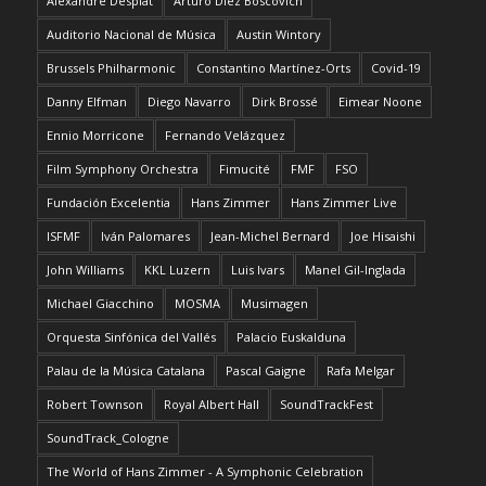
Alexandre Desplat
Arturo Díez Boscovich
Auditorio Nacional de Música
Austin Wintory
Brussels Philharmonic
Constantino Martínez-Orts
Covid-19
Danny Elfman
Diego Navarro
Dirk Brossé
Eimear Noone
Ennio Morricone
Fernando Velázquez
Film Symphony Orchestra
Fimucité
FMF
FSO
Fundación Excelentia
Hans Zimmer
Hans Zimmer Live
ISFMF
Iván Palomares
Jean-Michel Bernard
Joe Hisaishi
John Williams
KKL Luzern
Luis Ivars
Manel Gil-Inglada
Michael Giacchino
MOSMA
Musimagen
Orquesta Sinfónica del Vallés
Palacio Euskalduna
Palau de la Música Catalana
Pascal Gaigne
Rafa Melgar
Robert Townson
Royal Albert Hall
SoundTrackFest
SoundTrack_Cologne
The World of Hans Zimmer - A Symphonic Celebration