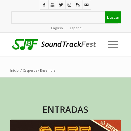
English
Español
Inicio
/
Caspervek Ensemble
ENTRADAS