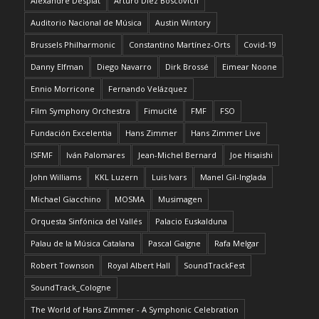
Alexandre Desplat
Arturo Díez Boscovich
Auditorio Nacional de Música
Austin Wintory
Brussels Philharmonic
Constantino Martínez-Orts
Covid-19
Danny Elfman
Diego Navarro
Dirk Brossé
Eimear Noone
Ennio Morricone
Fernando Velázquez
Film Symphony Orchestra
Fimucité
FMF
FSO
Fundación Excelentia
Hans Zimmer
Hans Zimmer Live
ISFMF
Iván Palomares
Jean-Michel Bernard
Joe Hisaishi
John Williams
KKL Luzern
Luis Ivars
Manel Gil-Inglada
Michael Giacchino
MOSMA
Musimagen
Orquesta Sinfónica del Vallés
Palacio Euskalduna
Palau de la Música Catalana
Pascal Gaigne
Rafa Melgar
Robert Townson
Royal Albert Hall
SoundTrackFest
SoundTrack_Cologne
The World of Hans Zimmer - A Symphonic Celebration