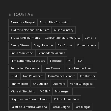
ETIQUETAS
Alexandre Desplat
Arturo Díez Boscovich
Auditorio Nacional de Música
Austin Wintory
Brussels Philharmonic
Constantino Martínez-Orts
Covid-19
Danny Elfman
Diego Navarro
Dirk Brossé
Eimear Noone
Ennio Morricone
Fernando Velázquez
Film Symphony Orchestra
Fimucité
FMF
FSO
Fundación Excelentia
Hans Zimmer
Hans Zimmer Live
ISFMF
Iván Palomares
Jean-Michel Bernard
Joe Hisaishi
John Williams
KKL Luzern
Luis Ivars
Manel Gil-Inglada
Michael Giacchino
MOSMA
Musimagen
Orquesta Sinfónica del Vallés
Palacio Euskalduna
Palau de la Música Catalana
Pascal Gaigne
Rafa Melgar