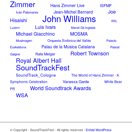
Zimmer
Hans Zimmer Live
ISFMF
Joe
Jean-Michel Bernard
Iván Palomares
John Williams
Hisaishi
KKL
Luis Ivars
Luzern
Manel Gil-Inglada
Michael Giacchino
MOSMA
Musimagen
Orquesta Sinfónica del Vallés
Palacio
Palau de la Música Catalana
Pascal
Euskalduna
Robert Townson
Rafa Melgar
Gaigne
Royal Albert Hall
SoundTrackFest
SoundTrack_Cologne
The World of Hans Zimmer - A
Vanessa Garde
Symphonic Celebration
White Bear
World Soundtrack Awards
PR
WSA
© Copyright - SoundTrackFest - All rights reserved -
Enfold WordPress