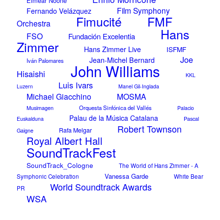
Eimear Noone
Film Symphony
Fernando Velázquez
FMF
Fimucité
Orchestra
Hans
FSO
Fundación Excelentia
Zimmer
Hans Zimmer Live
ISFMF
Joe
Jean-Michel Bernard
Iván Palomares
John Williams
Hisaishi
KKL
Luis Ivars
Luzern
Manel Gil-Inglada
Michael Giacchino
MOSMA
Musimagen
Orquesta Sinfónica del Vallés
Palacio
Palau de la Música Catalana
Pascal
Euskalduna
Robert Townson
Rafa Melgar
Gaigne
Royal Albert Hall
SoundTrackFest
SoundTrack_Cologne
The World of Hans Zimmer - A
Vanessa Garde
Symphonic Celebration
White Bear
World Soundtrack Awards
PR
WSA