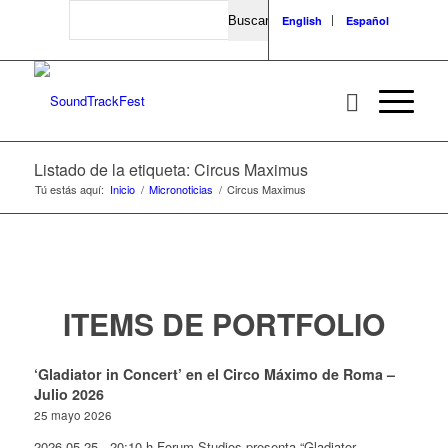
Search
English
Español
Listado de la etiqueta: Circus Maximus
Tú estás aquí:
Inicio
/
Micronoticias
/
Circus Maximus
ITEMS DE PORTFOLIO
‘Gladiator in Concert’ en el Circo Máximo de Roma –
Julio 2026
25 mayo 2026
2026-05-25 - 20:10 h Forum Studios presenta “Gladiator…