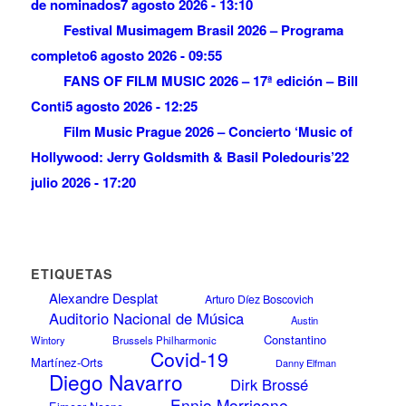
de nominados
7 agosto 2026 - 13:10
Festival Musimagem Brasil 2026 – Programa
completo
6 agosto 2026 - 09:55
FANS OF FILM MUSIC 2026 – 17ª edición – Bill
Conti
5 agosto 2026 - 12:25
Film Music Prague 2026 – Concierto ‘Music of
Hollywood: Jerry Goldsmith & Basil Poledouris’
22
julio 2026 - 17:20
ETIQUETAS
Alexandre Desplat
Arturo Díez Boscovich
Auditorio Nacional de Música
Austin
Constantino
Wintory
Brussels Philharmonic
Covid-19
Martínez-Orts
Danny Elfman
Diego Navarro
Dirk Brossé
Ennio Morricone