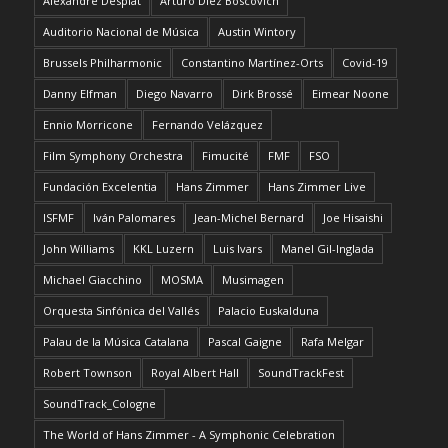
Alexandre Desplat
Arturo Díez Boscovich
Auditorio Nacional de Música
Austin Wintory
Brussels Philharmonic
Constantino Martínez-Orts
Covid-19
Danny Elfman
Diego Navarro
Dirk Brossé
Eimear Noone
Ennio Morricone
Fernando Velázquez
Film Symphony Orchestra
Fimucité
FMF
FSO
Fundación Excelentia
Hans Zimmer
Hans Zimmer Live
ISFMF
Iván Palomares
Jean-Michel Bernard
Joe Hisaishi
John Williams
KKL Luzern
Luis Ivars
Manel Gil-Inglada
Michael Giacchino
MOSMA
Musimagen
Orquesta Sinfónica del Vallés
Palacio Euskalduna
Palau de la Música Catalana
Pascal Gaigne
Rafa Melgar
Robert Townson
Royal Albert Hall
SoundTrackFest
SoundTrack_Cologne
The World of Hans Zimmer - A Symphonic Celebration