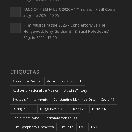
FANS OF FILM MUSIC 2026 – 17ª edición – Bill Conti
5 agosto 2026 - 12:25
Film Music Prague 2026 – Concierto ‘Music of
Hollywood: Jerry Goldsmith & Basil Poledouris’
22 julio 2026 - 17:20
ETIQUETAS
Alexandre Desplat
Arturo Díez Boscovich
Auditorio Nacional de Música
Austin Wintory
Brussels Philharmonic
Constantino Martínez-Orts
Covid-19
Danny Elfman
Diego Navarro
Dirk Brossé
Eimear Noone
Ennio Morricone
Fernando Velázquez
Film Symphony Orchestra
Fimucité
FMF
FSO