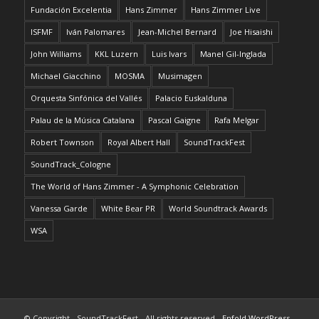
Fundación Excelentia
Hans Zimmer
Hans Zimmer Live
ISFMF
Iván Palomares
Jean-Michel Bernard
Joe Hisaishi
John Williams
KKL Luzern
Luis Ivars
Manel Gil-Inglada
Michael Giacchino
MOSMA
Musimagen
Orquesta Sinfónica del Vallés
Palacio Euskalduna
Palau de la Música Catalana
Pascal Gaigne
Rafa Melgar
Robert Townson
Royal Albert Hall
SoundTrackFest
SoundTrack_Cologne
The World of Hans Zimmer - A Symphonic Celebration
Vanessa Garde
White Bear PR
World Soundtrack Awards
WSA
© Copyright - SoundTrackFest - All rights reserved -
Enfold WordPress