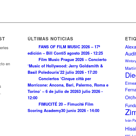
ST
ÚLTIMAS NOTICIAS
ETI
Alexa
FANS OF FILM MUSIC 2026 – 17ª
eries
Audi
edición – Bill Conti
5 agosto 2026 - 12:25
Film Music Prague 2026 – Concierto
Wintor
cto en
‘Music of Hollywood: Jerry Goldsmith &
Martí
Basil Poledouris’
22 julio 2026 - 17:20
Die
Conciertos ‘Cinque città per
Eimea
Morricone: Ancona, Bari, Palermo, Roma e
s
Fern
Torino’ – 6 de julio de 2026
3 julio 2026 -
.
Orch
12:00
FIMUCITÉ 20 – Fimucité Film
Funda
Zi
Scoring Academy
30 junio 2026 - 14:00
Iván P
Hisa
KKL Lu