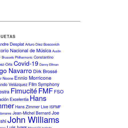
QUETAS
ndre Desplat
Arturo Díez Boscovich
torio Nacional de Música
Austin
Constantino
y
Brussels Philharmonic
Covid-19
nez-Orts
Danny Elfman
go Navarro
Dirk Brossé
Ennio Morricone
r Noone
Film Symphony
ando Velázquez
FMF
Fimucité
estra
FSO
Hans
ción Excelentia
mmer
Hans Zimmer Live
ISFMF
Joe
Jean-Michel Bernard
alomares
John Williams
ishi
Luis Ivars
zern
Manel Gil-Inglada