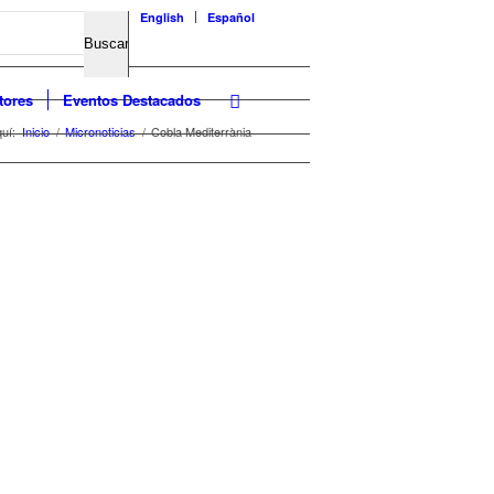
English
Español
tores
Eventos Destacados
uí:
Inicio
/
Micronoticias
/
Cobla Mediterrània