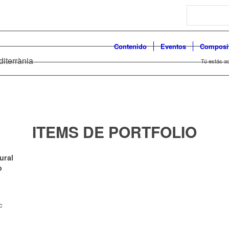
Search
Contenido
Eventos
Composi
diterrània
Tú estás aq
ITEMS DE PORTFOLIO
ural
o
c