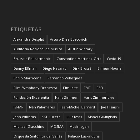
ETIQUETAS
Alexandre Desplat
Arturo Díez Boscovich
Auditorio Nacional de Música
Austin Wintory
Brussels Philharmonic
Constantino Martínez-Orts
Covid-19
Danny Elfman
Diego Navarro
Dirk Brossé
Eimear Noone
Ennio Morricone
Fernando Velázquez
Film Symphony Orchestra
Fimucité
FMF
FSO
Fundación Excelentia
Hans Zimmer
Hans Zimmer Live
ISFMF
Iván Palomares
Jean-Michel Bernard
Joe Hisaishi
John Williams
KKL Luzern
Luis Ivars
Manel Gil-Inglada
Michael Giacchino
MOSMA
Musimagen
Orquesta Sinfónica del Vallés
Palacio Euskalduna