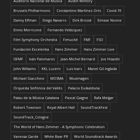
Auditorio Nacional de Música
Austin Wintory
Brussels Philharmonic
Constantino Martínez-Orts
Covid-19
Danny Elfman
Diego Navarro
Dirk Brossé
Eimear Noone
Ennio Morricone
Fernando Velázquez
Film Symphony Orchestra
Fimucité
FMF
FSO
Fundación Excelentia
Hans Zimmer
Hans Zimmer Live
ISFMF
Iván Palomares
Jean-Michel Bernard
Joe Hisaishi
John Williams
KKL Luzern
Luis Ivars
Manel Gil-Inglada
Michael Giacchino
MOSMA
Musimagen
Orquesta Sinfónica del Vallés
Palacio Euskalduna
Palau de la Música Catalana
Pascal Gaigne
Rafa Melgar
Robert Townson
Royal Albert Hall
SoundTrackFest
SoundTrack_Cologne
The World of Hans Zimmer - A Symphonic Celebration
Vanessa Garde
White Bear PR
World Soundtrack Awards