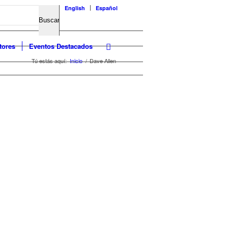
English
Español
tores
Eventos Destacados
Tú estás aquí:
Inicio
/
Dave Allen