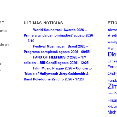
ST
ÚLTIMAS NOTICIAS
ETI
Alexa
World Soundtrack Awards 2026 –
eries
Audi
Primera tanda de nominados
7 agosto 2026
- 13:10
Wintor
cto en
Festival Musimagem Brasil 2026 –
Martí
Programa completo
6 agosto 2026 - 09:55
Die
FANS OF FILM MUSIC 2026 – 17ª
Eimea
edición – Bill Conti
5 agosto 2026 - 12:25
s
Fern
Film Music Prague 2026 – Concierto
.
Orch
‘Music of Hollywood: Jerry Goldsmith &
Basil Poledouris’
22 julio 2026 - 17:20
Funda
Zi
Iván P
Hisa
KKL Lu
Mich