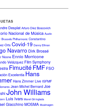
QUETAS
ndre Desplat
Arturo Díez Boscovich
torio Nacional de Música
Austin
Constantino
y
Brussels Philharmonic
Covid-19
nez-Orts
Danny Elfman
go Navarro
Dirk Brossé
Ennio Morricone
r Noone
Film Symphony
ando Velázquez
FMF
Fimucité
estra
FSO
Hans
ción Excelentia
mmer
Hans Zimmer Live
ISFMF
Joe
Jean-Michel Bernard
alomares
John Williams
ishi
Luis Ivars
zern
Manel Gil-Inglada
ael Giacchino
MOSMA
Musimagen