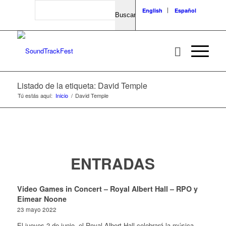
Search
English
Español
Listado de la etiqueta: David Temple
Tú estás aquí:
Inicio
/
David Temple
ENTRADAS
Video Games in Concert – Royal Albert Hall – RPO y
Eimear Noone
23 mayo 2022
El jueves 2 de junio, el Royal Albert Hall celebrará la música…