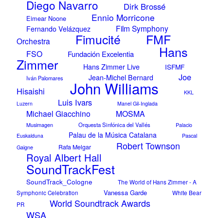
Diego Navarro
Dirk Brossé
Ennio Morricone
Eimear Noone
Film Symphony
Fernando Velázquez
FMF
Fimucité
Orchestra
Hans
FSO
Fundación Excelentia
Zimmer
Hans Zimmer Live
ISFMF
Joe
Jean-Michel Bernard
Iván Palomares
John Williams
Hisaishi
KKL
Luis Ivars
Luzern
Manel Gil-Inglada
Michael Giacchino
MOSMA
Musimagen
Orquesta Sinfónica del Vallés
Palacio
Palau de la Música Catalana
Pascal
Euskalduna
Robert Townson
Rafa Melgar
Gaigne
Royal Albert Hall
SoundTrackFest
SoundTrack_Cologne
The World of Hans Zimmer - A
Vanessa Garde
Symphonic Celebration
White Bear
World Soundtrack Awards
PR
WSA