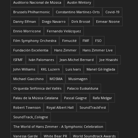
Auditorio Nacional de Música
Austin Wintory
Brussels Philharmonic
Constantino Martínez-Orts
Covid-19
Danny Elfman
Diego Navarro
Dirk Brossé
Eimear Noone
Ennio Morricone
Fernando Velázquez
Film Symphony Orchestra
Fimucité
FMF
FSO
Fundación Excelentia
Hans Zimmer
Hans Zimmer Live
ISFMF
Iván Palomares
Jean-Michel Bernard
Joe Hisaishi
John Williams
KKL Luzern
Luis Ivars
Manel Gil-Inglada
Michael Giacchino
MOSMA
Musimagen
Orquesta Sinfónica del Vallés
Palacio Euskalduna
Palau de la Música Catalana
Pascal Gaigne
Rafa Melgar
Robert Townson
Royal Albert Hall
SoundTrackFest
SoundTrack_Cologne
The World of Hans Zimmer - A Symphonic Celebration
Vanessa Garde
White Bear PR
World Soundtrack Awards