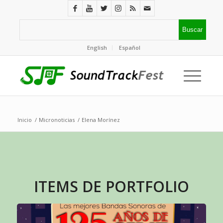
English
Español
Inicio
/
Micronoticias
/
Elena Morínez
ITEMS DE PORTFOLIO