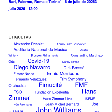
Bari, Palermo, Roma e Torino’ – 6 de julio de 2026
3
julio 2026 - 12:00
ETIQUETAS
Alexandre Desplat
Arturo Díez Boscovich
Auditorio Nacional de Música
Austin
Constantino Martínez-
Wintory
Brussels Philharmonic
Covid-19
Orts
Danny Elfman
Diego Navarro
Dirk Brossé
Ennio Morricone
Eimear Noone
Film Symphony
Fernando Velázquez
FMF
Fimucité
Orchestra
Hans
FSO
Fundación Excelentia
Zimmer
Hans Zimmer Live
ISFMF
Joe
Jean-Michel Bernard
Iván Palomares
John Williams
Hisaishi
KKL