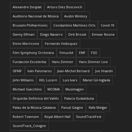
Alexandre Desplat
Arturo Díez Boscovich
Auditorio Nacional de Música
Austin Wintory
Brussels Philharmonic
Constantino Martínez-Orts
Covid-19
Danny Elfman
Diego Navarro
Dirk Brossé
Eimear Noone
Ennio Morricone
Fernando Velázquez
Film Symphony Orchestra
Fimucité
FMF
FSO
Fundación Excelentia
Hans Zimmer
Hans Zimmer Live
ISFMF
Iván Palomares
Jean-Michel Bernard
Joe Hisaishi
John Williams
KKL Luzern
Luis Ivars
Manel Gil-Inglada
Michael Giacchino
MOSMA
Musimagen
Orquesta Sinfónica del Vallés
Palacio Euskalduna
Palau de la Música Catalana
Pascal Gaigne
Rafa Melgar
Robert Townson
Royal Albert Hall
SoundTrackFest
SoundTrack_Cologne