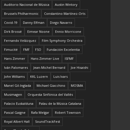
Auditorio Nacional de Música
Austin Wintory
Brussels Philharmonic
Constantino Martínez-Orts
Covid-19
Danny Elfman
Diego Navarro
Dirk Brossé
Eimear Noone
Ennio Morricone
Fernando Velázquez
Film Symphony Orchestra
Fimucité
FMF
FSO
Fundación Excelentia
Hans Zimmer
Hans Zimmer Live
ISFMF
Iván Palomares
Jean-Michel Bernard
Joe Hisaishi
John Williams
KKL Luzern
Luis Ivars
Manel Gil-Inglada
Michael Giacchino
MOSMA
Musimagen
Orquesta Sinfónica del Vallés
Palacio Euskalduna
Palau de la Música Catalana
Pascal Gaigne
Rafa Melgar
Robert Townson
Royal Albert Hall
SoundTrackFest