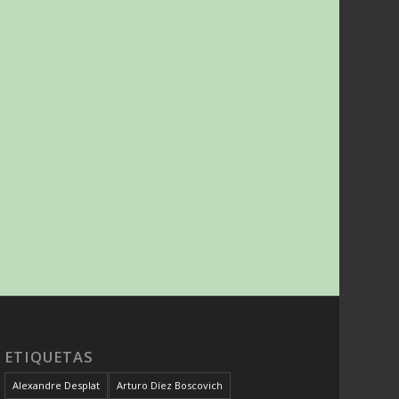
ETIQUETAS
Alexandre Desplat
Arturo Díez Boscovich