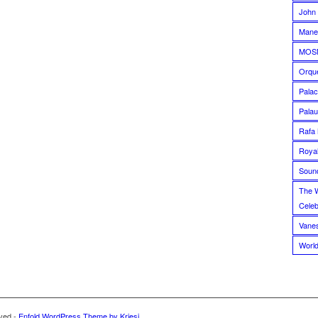
John 
Manel
MOS
Orque
Palac
Palau
Rafa 
Royal
Soun
The 
Celeb
Vane
Worl
rved -
Enfold WordPress Theme by Kriesi