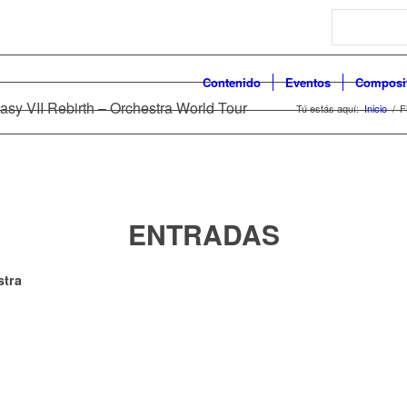
Search
Contenido
Eventos
Composi
tasy VII Rebirth – Orchestra World Tour
Tú estás aquí:
Inicio
/
F
ENTRADAS
stra