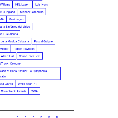
Williams
KKL Luzern
Luis Ivars
 Gil-Inglada
Michael Giacchino
MA
Musimagen
sta Sinfónica del Vallés
io Euskalduna
 de la Música Catalana
Pascal Gaigne
Melgar
Robert Townson
 Albert Hall
SoundTrackFest
dTrack_Cologne
World of Hans Zimmer - A Symphonic
ration
ssa Garde
White Bear PR
d Soundtrack Awards
WSA