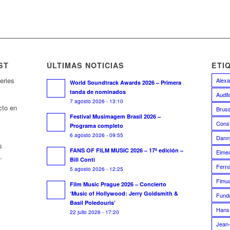
ST
ÚLTIMAS NOTICIAS
ETI
eries
Alexa
World Soundtrack Awards 2026 – Primera
tanda de nominados
Audit
7 agosto 2026 - 13:10
cto en
Bruss
Festival Musimagem Brasil 2026 –
Const
Programa completo
6 agosto 2026 - 09:55
Dann
s
FANS OF FILM MUSIC 2026 – 17ª edición –
Eime
.
Bill Conti
Fern
5 agosto 2026 - 12:25
Fimuc
Film Music Prague 2026 – Concierto
‘Music of Hollywood: Jerry Goldsmith &
Funda
Basil Poledouris’
Hans
22 julio 2026 - 17:20
Jean-