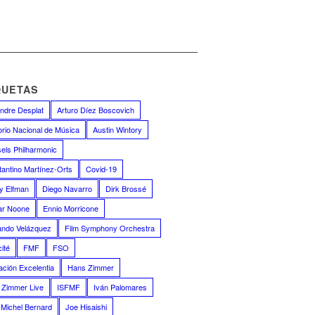
QUETAS
ndre Desplat
Arturo Díez Boscovich
orio Nacional de Música
Austin Wintory
els Philharmonic
antino Martínez-Orts
Covid-19
y Elfman
Diego Navarro
Dirk Brossé
ar Noone
Ennio Morricone
ando Velázquez
Film Symphony Orchestra
ité
FMF
FSO
ción Excelentia
Hans Zimmer
 Zimmer Live
ISFMF
Iván Palomares
Michel Bernard
Joe Hisaishi