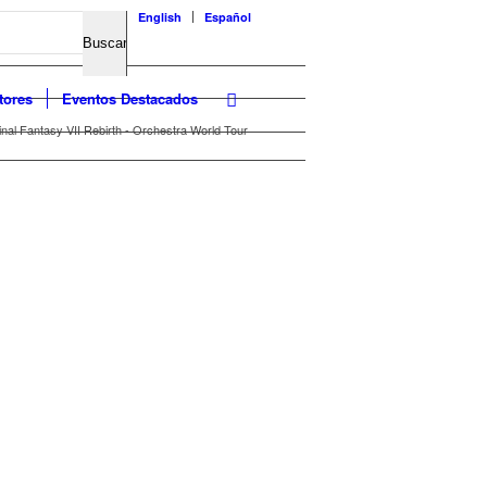
English
Español
tores
Eventos Destacados
inal Fantasy VII Rebirth - Orchestra World Tour