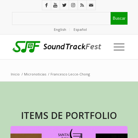
English
Español
Inicio
/
Micronoticias
/
Francesco Lecce-Chong
ITEMS DE PORTFOLIO