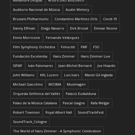
Alexandre Desplat
Arturo Díez Boscovich
Auditorio Nacional de Música
Austin Wintory
Brussels Philharmonic
Constantino Martínez-Orts
Covid-19
Danny Elfman
Diego Navarro
Dirk Brossé
Eimear Noone
Ennio Morricone
Fernando Velázquez
Film Symphony Orchestra
Fimucité
FMF
FSO
Fundación Excelentia
Hans Zimmer
Hans Zimmer Live
ISFMF
Iván Palomares
Jean-Michel Bernard
Joe Hisaishi
John Williams
KKL Luzern
Luis Ivars
Manel Gil-Inglada
Michael Giacchino
MOSMA
Musimagen
Orquesta Sinfónica del Vallés
Palacio Euskalduna
Palau de la Música Catalana
Pascal Gaigne
Rafa Melgar
Robert Townson
Royal Albert Hall
SoundTrackFest
SoundTrack_Cologne
The World of Hans Zimmer - A Symphonic Celebration