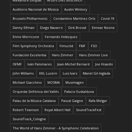
Alexandre Desplat
Arturo Díez Boscovich
Auditorio Nacional de Música
Austin Wintory
Brussels Philharmonic
Constantino Martínez-Orts
Covid-19
Danny Elfman
Diego Navarro
Dirk Brossé
Eimear Noone
Ennio Morricone
Fernando Velázquez
Film Symphony Orchestra
Fimucité
FMF
FSO
Fundación Excelentia
Hans Zimmer
Hans Zimmer Live
ISFMF
Iván Palomares
Jean-Michel Bernard
Joe Hisaishi
John Williams
KKL Luzern
Luis Ivars
Manel Gil-Inglada
Michael Giacchino
MOSMA
Musimagen
Orquesta Sinfónica del Vallés
Palacio Euskalduna
Palau de la Música Catalana
Pascal Gaigne
Rafa Melgar
Robert Townson
Royal Albert Hall
SoundTrackFest
SoundTrack_Cologne
The World of Hans Zimmer - A Symphonic Celebration