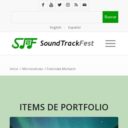
English
Español
Inicio
/
Micronoticias
/
Franziska Murbach
ITEMS DE PORTFOLIO