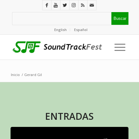
English
Español
Inicio
/
Gerard Gil
ENTRADAS