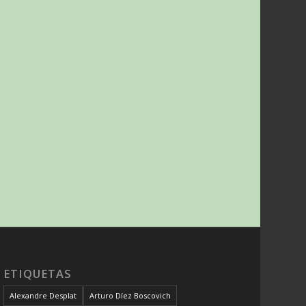
ETIQUETAS
Alexandre Desplat
Arturo Díez Boscovich