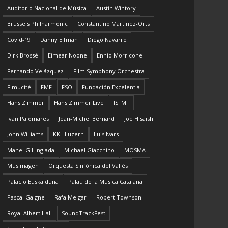
Auditorio Nacional de Música
Austin Wintory
Brussels Philharmonic
Constantino Martínez-Orts
Covid-19
Danny Elfman
Diego Navarro
Dirk Brossé
Eimear Noone
Ennio Morricone
Fernando Velázquez
Film Symphony Orchestra
Fimucité
FMF
FSO
Fundación Excelentia
Hans Zimmer
Hans Zimmer Live
ISFMF
Iván Palomares
Jean-Michel Bernard
Joe Hisaishi
John Williams
KKL Luzern
Luis Ivars
Manel Gil-Inglada
Michael Giacchino
MOSMA
Musimagen
Orquesta Sinfónica del Vallés
Palacio Euskalduna
Palau de la Música Catalana
Pascal Gaigne
Rafa Melgar
Robert Townson
Royal Albert Hall
SoundTrackFest