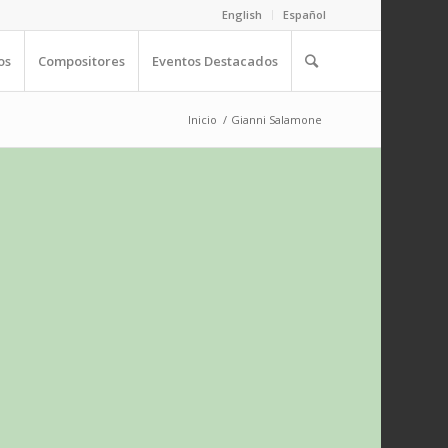
English
Español
os
Compositores
Eventos Destacados
Inicio
/
Gianni Salamone