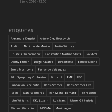
3 julio 2026 - 12:00
ETIQUETAS
Alexandre Desplat
Arturo Díez Boscovich
Auditorio Nacional de Música
Austin Wintory
Brussels Philharmonic
Constantino Martínez-Orts
Covid-19
Danny Elfman
Diego Navarro
Dirk Brossé
Eimear Noone
Ennio Morricone
Fernando Velázquez
Film Symphony Orchestra
Fimucité
FMF
FSO
Fundación Excelentia
Hans Zimmer
Hans Zimmer Live
ISFMF
Iván Palomares
Jean-Michel Bernard
Joe Hisaishi
John Williams
KKL Luzern
Luis Ivars
Manel Gil-Inglada
Michael Giacchino
MOSMA
Musimagen