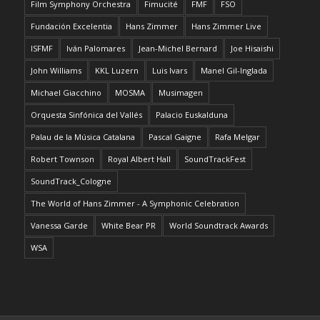
Film Symphony Orchestra
Fimucité
FMF
FSO
Fundación Excelentia
Hans Zimmer
Hans Zimmer Live
ISFMF
Iván Palomares
Jean-Michel Bernard
Joe Hisaishi
John Williams
KKL Luzern
Luis Ivars
Manel Gil-Inglada
Michael Giacchino
MOSMA
Musimagen
Orquesta Sinfónica del Vallés
Palacio Euskalduna
Palau de la Música Catalana
Pascal Gaigne
Rafa Melgar
Robert Townson
Royal Albert Hall
SoundTrackFest
SoundTrack_Cologne
The World of Hans Zimmer - A Symphonic Celebration
Vanessa Garde
White Bear PR
World Soundtrack Awards
WSA