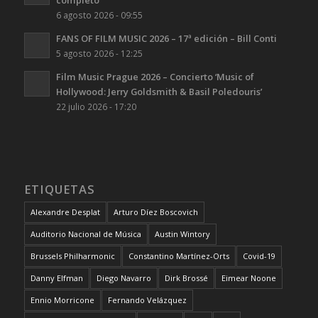
completo
6 agosto 2026 - 09:55
FANS OF FILM MUSIC 2026 – 17ª edición – Bill Conti
5 agosto 2026 - 12:25
Film Music Prague 2026 – Concierto ‘Music of
Hollywood: Jerry Goldsmith & Basil Poledouris’
22 julio 2026 - 17:20
ETIQUETAS
Alexandre Desplat
Arturo Díez Boscovich
Auditorio Nacional de Música
Austin Wintory
Brussels Philharmonic
Constantino Martínez-Orts
Covid-19
Danny Elfman
Diego Navarro
Dirk Brossé
Eimear Noone
Ennio Morricone
Fernando Velázquez