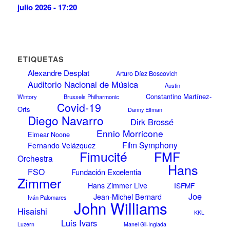
julio 2026 - 17:20
ETIQUETAS
Alexandre Desplat
Arturo Díez Boscovich
Auditorio Nacional de Música
Austin
Constantino Martínez-
Wintory
Brussels Philharmonic
Covid-19
Orts
Danny Elfman
Diego Navarro
Dirk Brossé
Ennio Morricone
Eimear Noone
Film Symphony
Fernando Velázquez
FMF
Fimucité
Orchestra
Hans
FSO
Fundación Excelentia
Zimmer
Hans Zimmer Live
ISFMF
Joe
Jean-Michel Bernard
Iván Palomares
John Williams
Hisaishi
KKL
Luis Ivars
Luzern
Manel Gil-Inglada