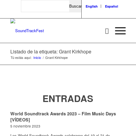
Search
English
Español
Listado de la etiqueta: Grant Kirkhope
Tú estás aquí:
Inicio
/
Grant Kirkhope
ENTRADAS
World Soundtrack Awards 2023 – Film Music Days
[VÍDEOS]
5 noviembre 2023
Los World Soundtrack Awards celebraron del 19 al 21 de