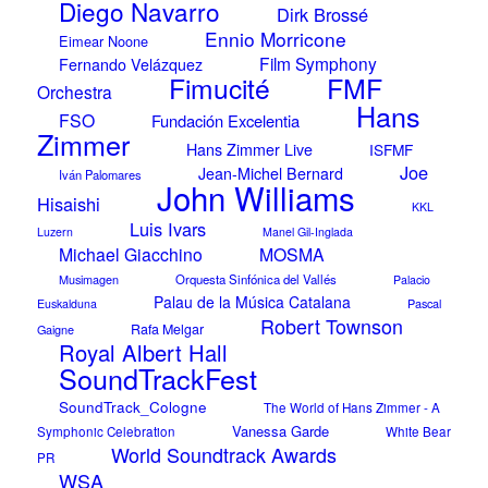
Diego Navarro
Dirk Brossé
Ennio Morricone
Eimear Noone
Film Symphony
Fernando Velázquez
FMF
Fimucité
Orchestra
Hans
FSO
Fundación Excelentia
Zimmer
Hans Zimmer Live
ISFMF
Joe
Jean-Michel Bernard
Iván Palomares
John Williams
Hisaishi
KKL
Luis Ivars
Luzern
Manel Gil-Inglada
Michael Giacchino
MOSMA
Musimagen
Orquesta Sinfónica del Vallés
Palacio
Palau de la Música Catalana
Pascal
Euskalduna
Robert Townson
Rafa Melgar
Gaigne
Royal Albert Hall
SoundTrackFest
SoundTrack_Cologne
The World of Hans Zimmer - A
Vanessa Garde
Symphonic Celebration
White Bear
World Soundtrack Awards
PR
WSA