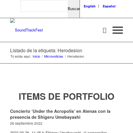
Search
English
Español
Listado de la etiqueta: Herodesion
Tú estás aquí:
Inicio
/
Micronoticias
/
Herodesion
ITEMS DE PORTFOLIO
Concierto ‘Under the Acropolis’ en Atenas con la
presencia de Shigeru Umebayashi
26 septiembre 2022
2022-09-26- 11:45 h Shigeru Umebayashi, el compositor…