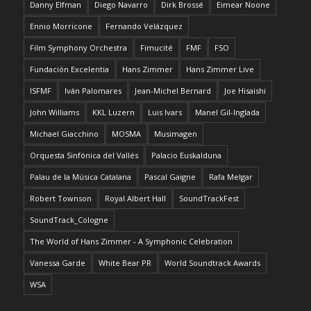
Danny Elfman
Diego Navarro
Dirk Brossé
Eimear Noone
Ennio Morricone
Fernando Velázquez
Film Symphony Orchestra
Fimucité
FMF
FSO
Fundación Excelentia
Hans Zimmer
Hans Zimmer Live
ISFMF
Iván Palomares
Jean-Michel Bernard
Joe Hisaishi
John Williams
KKL Luzern
Luis Ivars
Manel Gil-Inglada
Michael Giacchino
MOSMA
Musimagen
Orquesta Sinfónica del Vallés
Palacio Euskalduna
Palau de la Música Catalana
Pascal Gaigne
Rafa Melgar
Robert Townson
Royal Albert Hall
SoundTrackFest
SoundTrack_Cologne
The World of Hans Zimmer - A Symphonic Celebration
Vanessa Garde
White Bear PR
World Soundtrack Awards
WSA