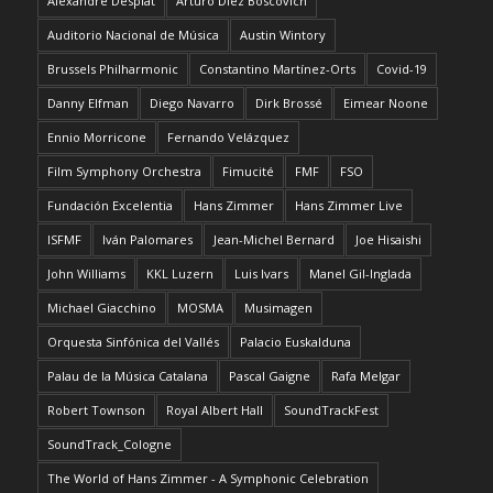
Alexandre Desplat
Arturo Díez Boscovich
Auditorio Nacional de Música
Austin Wintory
Brussels Philharmonic
Constantino Martínez-Orts
Covid-19
Danny Elfman
Diego Navarro
Dirk Brossé
Eimear Noone
Ennio Morricone
Fernando Velázquez
Film Symphony Orchestra
Fimucité
FMF
FSO
Fundación Excelentia
Hans Zimmer
Hans Zimmer Live
ISFMF
Iván Palomares
Jean-Michel Bernard
Joe Hisaishi
John Williams
KKL Luzern
Luis Ivars
Manel Gil-Inglada
Michael Giacchino
MOSMA
Musimagen
Orquesta Sinfónica del Vallés
Palacio Euskalduna
Palau de la Música Catalana
Pascal Gaigne
Rafa Melgar
Robert Townson
Royal Albert Hall
SoundTrackFest
SoundTrack_Cologne
The World of Hans Zimmer - A Symphonic Celebration