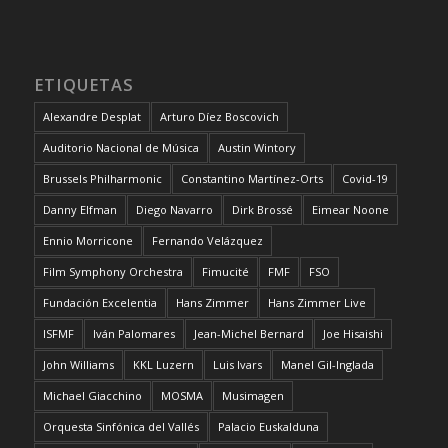
ETIQUETAS
Alexandre Desplat
Arturo Díez Boscovich
Auditorio Nacional de Música
Austin Wintory
Brussels Philharmonic
Constantino Martínez-Orts
Covid-19
Danny Elfman
Diego Navarro
Dirk Brossé
Eimear Noone
Ennio Morricone
Fernando Velázquez
Film Symphony Orchestra
Fimucité
FMF
FSO
Fundación Excelentia
Hans Zimmer
Hans Zimmer Live
ISFMF
Iván Palomares
Jean-Michel Bernard
Joe Hisaishi
John Williams
KKL Luzern
Luis Ivars
Manel Gil-Inglada
Michael Giacchino
MOSMA
Musimagen
Orquesta Sinfónica del Vallés
Palacio Euskalduna