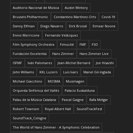
Auditorio Nacional de Música
Austin Wintory
Brussels Philharmonic
Constantino Martínez-Orts
Covid-19
Danny Elfman
Diego Navarro
Dirk Brossé
Eimear Noone
Ennio Morricone
Fernando Velázquez
Film Symphony Orchestra
Fimucité
FMF
FSO
Fundación Excelentia
Hans Zimmer
Hans Zimmer Live
ISFMF
Iván Palomares
Jean-Michel Bernard
Joe Hisaishi
John Williams
KKL Luzern
Luis Ivars
Manel Gil-Inglada
Michael Giacchino
MOSMA
Musimagen
Orquesta Sinfónica del Vallés
Palacio Euskalduna
Palau de la Música Catalana
Pascal Gaigne
Rafa Melgar
Robert Townson
Royal Albert Hall
SoundTrackFest
SoundTrack_Cologne
The World of Hans Zimmer - A Symphonic Celebration