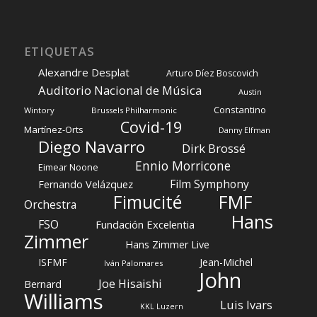
ETIQUETAS
Alexandre Desplat
Arturo Díez Boscovich
Auditorio Nacional de Música
Austin
Constantino
Wintory
Brussels Philharmonic
Covid-19
Martínez-Orts
Danny Elfman
Diego Navarro
Dirk Brossé
Ennio Morricone
Eimear Noone
Film Symphony
Fernando Velázquez
FMF
Fimucité
Orchestra
Hans
FSO
Fundación Excelentia
Zimmer
Hans Zimmer Live
ISFMF
Jean-Michel
Iván Palomares
John
Joe Hisaishi
Bernard
Williams
Luis Ivars
KKL Luzern