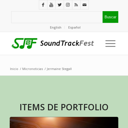
English
Español
Inicio
/
Micronoticias
/
Jermaine Stegall
ITEMS DE PORTFOLIO