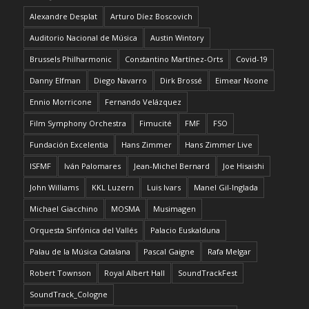
Alexandre Desplat
Arturo Díez Boscovich
Auditorio Nacional de Música
Austin Wintory
Brussels Philharmonic
Constantino Martínez-Orts
Covid-19
Danny Elfman
Diego Navarro
Dirk Brossé
Eimear Noone
Ennio Morricone
Fernando Velázquez
Film Symphony Orchestra
Fimucité
FMF
FSO
Fundación Excelentia
Hans Zimmer
Hans Zimmer Live
ISFMF
Iván Palomares
Jean-Michel Bernard
Joe Hisaishi
John Williams
KKL Luzern
Luis Ivars
Manel Gil-Inglada
Michael Giacchino
MOSMA
Musimagen
Orquesta Sinfónica del Vallés
Palacio Euskalduna
Palau de la Música Catalana
Pascal Gaigne
Rafa Melgar
Robert Townson
Royal Albert Hall
SoundTrackFest
SoundTrack_Cologne