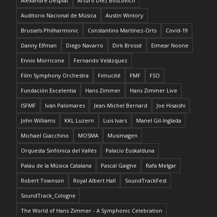
Alexandre Desplat
Arturo Díez Boscovich
Auditorio Nacional de Música
Austin Wintory
Brussels Philharmonic
Constantino Martínez-Orts
Covid-19
Danny Elfman
Diego Navarro
Dirk Brossé
Eimear Noone
Ennio Morricone
Fernando Velázquez
Film Symphony Orchestra
Fimucité
FMF
FSO
Fundación Excelentia
Hans Zimmer
Hans Zimmer Live
ISFMF
Iván Palomares
Jean-Michel Bernard
Joe Hisaishi
John Williams
KKL Luzern
Luis Ivars
Manel Gil-Inglada
Michael Giacchino
MOSMA
Musimagen
Orquesta Sinfónica del Vallés
Palacio Euskalduna
Palau de la Música Catalana
Pascal Gaigne
Rafa Melgar
Robert Townson
Royal Albert Hall
SoundTrackFest
SoundTrack_Cologne
The World of Hans Zimmer - A Symphonic Celebration