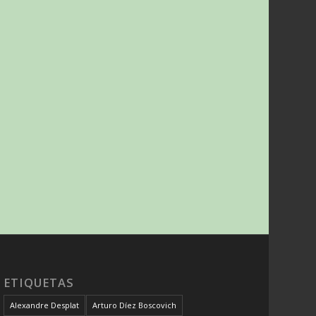
ETIQUETAS
Alexandre Desplat
Arturo Díez Boscovich