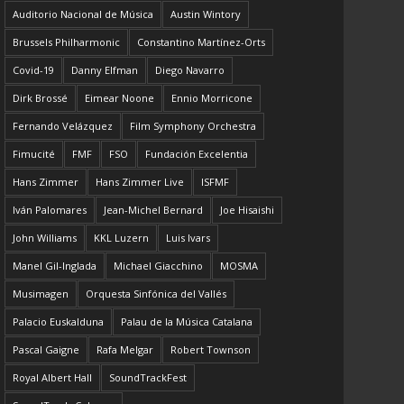
Auditorio Nacional de Música
Austin Wintory
Brussels Philharmonic
Constantino Martínez-Orts
Covid-19
Danny Elfman
Diego Navarro
Dirk Brossé
Eimear Noone
Ennio Morricone
Fernando Velázquez
Film Symphony Orchestra
Fimucité
FMF
FSO
Fundación Excelentia
Hans Zimmer
Hans Zimmer Live
ISFMF
Iván Palomares
Jean-Michel Bernard
Joe Hisaishi
John Williams
KKL Luzern
Luis Ivars
Manel Gil-Inglada
Michael Giacchino
MOSMA
Musimagen
Orquesta Sinfónica del Vallés
Palacio Euskalduna
Palau de la Música Catalana
Pascal Gaigne
Rafa Melgar
Robert Townson
Royal Albert Hall
SoundTrackFest