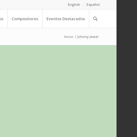
English
Español
os
Compositores
Eventos Destacados
Inicio
/
Johnny Jewel