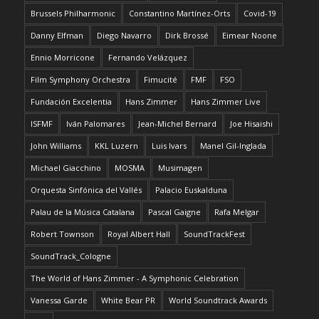
Brussels Philharmonic
Constantino Martínez-Orts
Covid-19
Danny Elfman
Diego Navarro
Dirk Brossé
Eimear Noone
Ennio Morricone
Fernando Velázquez
Film Symphony Orchestra
Fimucité
FMF
FSO
Fundación Excelentia
Hans Zimmer
Hans Zimmer Live
ISFMF
Iván Palomares
Jean-Michel Bernard
Joe Hisaishi
John Williams
KKL Luzern
Luis Ivars
Manel Gil-Inglada
Michael Giacchino
MOSMA
Musimagen
Orquesta Sinfónica del Vallés
Palacio Euskalduna
Palau de la Música Catalana
Pascal Gaigne
Rafa Melgar
Robert Townson
Royal Albert Hall
SoundTrackFest
SoundTrack_Cologne
The World of Hans Zimmer - A Symphonic Celebration
Vanessa Garde
White Bear PR
World Soundtrack Awards