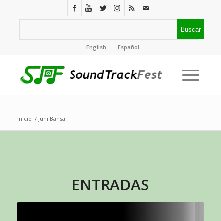
English
Español
Inicio
/
Juhi Bansal
ENTRADAS