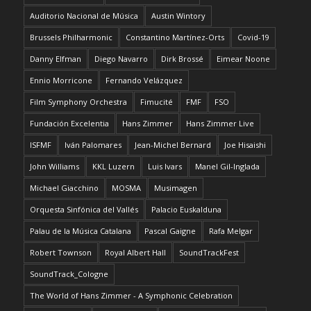
Auditorio Nacional de Música
Austin Wintory
Brussels Philharmonic
Constantino Martínez-Orts
Covid-19
Danny Elfman
Diego Navarro
Dirk Brossé
Eimear Noone
Ennio Morricone
Fernando Velázquez
Film Symphony Orchestra
Fimucité
FMF
FSO
Fundación Excelentia
Hans Zimmer
Hans Zimmer Live
ISFMF
Iván Palomares
Jean-Michel Bernard
Joe Hisaishi
John Williams
KKL Luzern
Luis Ivars
Manel Gil-Inglada
Michael Giacchino
MOSMA
Musimagen
Orquesta Sinfónica del Vallés
Palacio Euskalduna
Palau de la Música Catalana
Pascal Gaigne
Rafa Melgar
Robert Townson
Royal Albert Hall
SoundTrackFest
SoundTrack_Cologne
The World of Hans Zimmer - A Symphonic Celebration