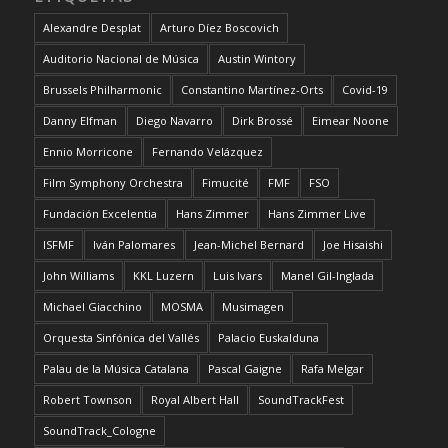
Alexandre Desplat
Arturo Díez Boscovich
Auditorio Nacional de Música
Austin Wintory
Brussels Philharmonic
Constantino Martínez-Orts
Covid-19
Danny Elfman
Diego Navarro
Dirk Brossé
Eimear Noone
Ennio Morricone
Fernando Velázquez
Film Symphony Orchestra
Fimucité
FMF
FSO
Fundación Excelentia
Hans Zimmer
Hans Zimmer Live
ISFMF
Iván Palomares
Jean-Michel Bernard
Joe Hisaishi
John Williams
KKL Luzern
Luis Ivars
Manel Gil-Inglada
Michael Giacchino
MOSMA
Musimagen
Orquesta Sinfónica del Vallés
Palacio Euskalduna
Palau de la Música Catalana
Pascal Gaigne
Rafa Melgar
Robert Townson
Royal Albert Hall
SoundTrackFest
SoundTrack_Cologne