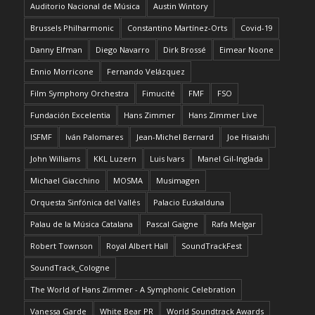
Auditorio Nacional de Música
Austin Wintory
Brussels Philharmonic
Constantino Martínez-Orts
Covid-19
Danny Elfman
Diego Navarro
Dirk Brossé
Eimear Noone
Ennio Morricone
Fernando Velázquez
Film Symphony Orchestra
Fimucité
FMF
FSO
Fundación Excelentia
Hans Zimmer
Hans Zimmer Live
ISFMF
Iván Palomares
Jean-Michel Bernard
Joe Hisaishi
John Williams
KKL Luzern
Luis Ivars
Manel Gil-Inglada
Michael Giacchino
MOSMA
Musimagen
Orquesta Sinfónica del Vallés
Palacio Euskalduna
Palau de la Música Catalana
Pascal Gaigne
Rafa Melgar
Robert Townson
Royal Albert Hall
SoundTrackFest
SoundTrack_Cologne
The World of Hans Zimmer - A Symphonic Celebration
Vanessa Garde
White Bear PR
World Soundtrack Awards