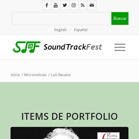
English
Español
Inicio
/
Micronoticias
/
Luis Bacalov
ITEMS DE PORTFOLIO