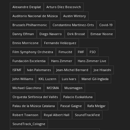
Alexandre Desplat
Arturo Díez Boscovich
Auditorio Nacional de Música
Austin Wintory
Brussels Philharmonic
Constantino Martínez-Orts
Covid-19
Danny Elfman
Diego Navarro
Dirk Brossé
Eimear Noone
Ennio Morricone
Fernando Velázquez
Film Symphony Orchestra
Fimucité
FMF
FSO
Fundación Excelentia
Hans Zimmer
Hans Zimmer Live
ISFMF
Iván Palomares
Jean-Michel Bernard
Joe Hisaishi
John Williams
KKL Luzern
Luis Ivars
Manel Gil-Inglada
Michael Giacchino
MOSMA
Musimagen
Orquesta Sinfónica del Vallés
Palacio Euskalduna
Palau de la Música Catalana
Pascal Gaigne
Rafa Melgar
Robert Townson
Royal Albert Hall
SoundTrackFest
SoundTrack_Cologne