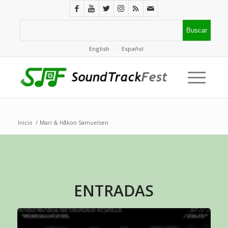
English
Español
Inicio
/
Mari & Håkon Samuelsen
ENTRADAS