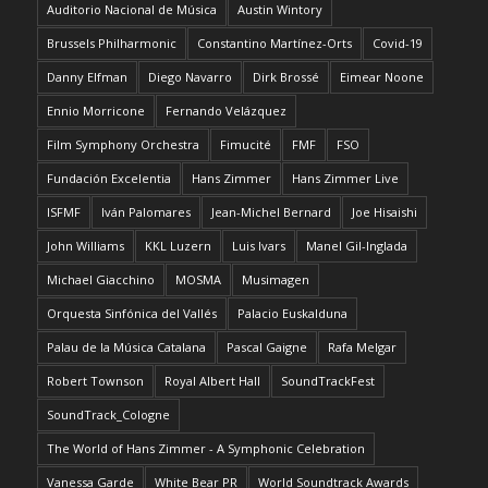
Auditorio Nacional de Música
Austin Wintory
Brussels Philharmonic
Constantino Martínez-Orts
Covid-19
Danny Elfman
Diego Navarro
Dirk Brossé
Eimear Noone
Ennio Morricone
Fernando Velázquez
Film Symphony Orchestra
Fimucité
FMF
FSO
Fundación Excelentia
Hans Zimmer
Hans Zimmer Live
ISFMF
Iván Palomares
Jean-Michel Bernard
Joe Hisaishi
John Williams
KKL Luzern
Luis Ivars
Manel Gil-Inglada
Michael Giacchino
MOSMA
Musimagen
Orquesta Sinfónica del Vallés
Palacio Euskalduna
Palau de la Música Catalana
Pascal Gaigne
Rafa Melgar
Robert Townson
Royal Albert Hall
SoundTrackFest
SoundTrack_Cologne
The World of Hans Zimmer - A Symphonic Celebration
Vanessa Garde
White Bear PR
World Soundtrack Awards