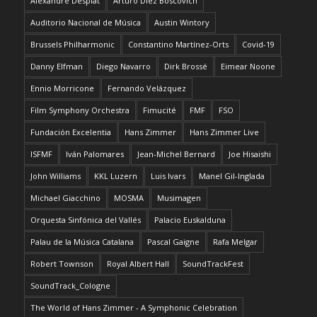
Alexandre Desplat
Arturo Díez Boscovich
Auditorio Nacional de Música
Austin Wintory
Brussels Philharmonic
Constantino Martínez-Orts
Covid-19
Danny Elfman
Diego Navarro
Dirk Brossé
Eimear Noone
Ennio Morricone
Fernando Velázquez
Film Symphony Orchestra
Fimucité
FMF
FSO
Fundación Excelentia
Hans Zimmer
Hans Zimmer Live
ISFMF
Iván Palomares
Jean-Michel Bernard
Joe Hisaishi
John Williams
KKL Luzern
Luis Ivars
Manel Gil-Inglada
Michael Giacchino
MOSMA
Musimagen
Orquesta Sinfónica del Vallés
Palacio Euskalduna
Palau de la Música Catalana
Pascal Gaigne
Rafa Melgar
Robert Townson
Royal Albert Hall
SoundTrackFest
SoundTrack_Cologne
The World of Hans Zimmer - A Symphonic Celebration