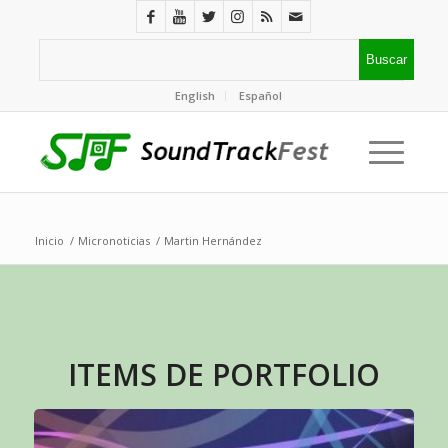
English
Español
Inicio
/
Micronoticias
/
Martin Hernández
ITEMS DE PORTFOLIO