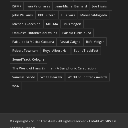
ISFMF
Iván Palomares
Jean-Michel Bernard
Joe Hisaishi
John Williams
KKL Luzern
Luis Ivars
Manel Gil-Inglada
Michael Giacchino
MOSMA
Musimagen
Orquesta Sinfónica del Vallés
Palacio Euskalduna
Palau de la Música Catalana
Pascal Gaigne
Rafa Melgar
Robert Townson
Royal Albert Hall
SoundTrackFest
SoundTrack_Cologne
The World of Hans Zimmer - A Symphonic Celebration
Vanessa Garde
White Bear PR
World Soundtrack Awards
WSA
© Copyright - SoundTrackFest - All rights reserved -
Enfold WordPress
Theme by Kriesi