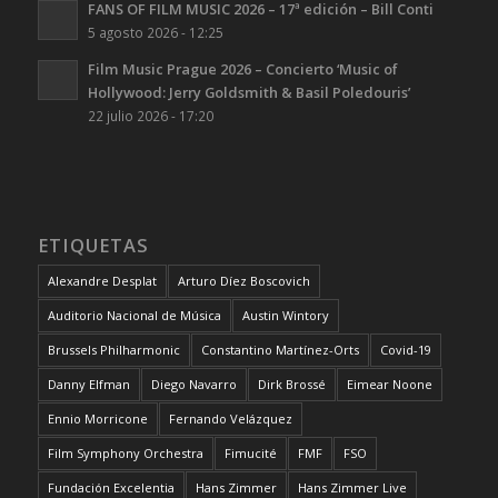
FANS OF FILM MUSIC 2026 – 17ª edición – Bill Conti
5 agosto 2026 - 12:25
Film Music Prague 2026 – Concierto ‘Music of
Hollywood: Jerry Goldsmith & Basil Poledouris’
22 julio 2026 - 17:20
ETIQUETAS
Alexandre Desplat
Arturo Díez Boscovich
Auditorio Nacional de Música
Austin Wintory
Brussels Philharmonic
Constantino Martínez-Orts
Covid-19
Danny Elfman
Diego Navarro
Dirk Brossé
Eimear Noone
Ennio Morricone
Fernando Velázquez
Film Symphony Orchestra
Fimucité
FMF
FSO
Fundación Excelentia
Hans Zimmer
Hans Zimmer Live