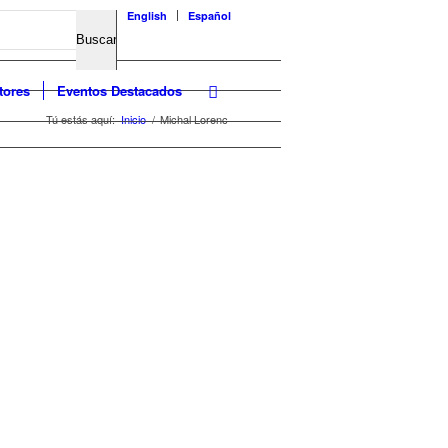
English
Español
tores
Eventos Destacados
Tú estás aquí:
Inicio
/
Michal Lorenc