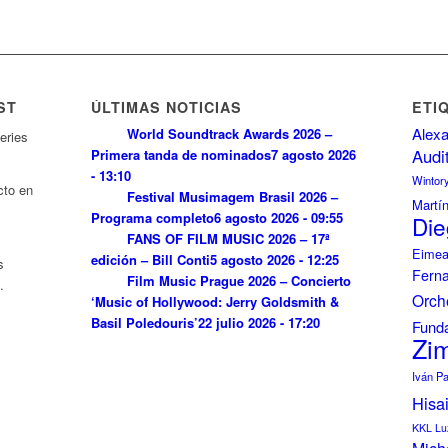
ST
ÚLTIMAS NOTICIAS
ETI
Alexa
World Soundtrack Awards 2026 –
eries
Audi
Primera tanda de nominados
7 agosto 2026
- 13:10
Wintor
cto en
Festival Musimagem Brasil 2026 –
Martí
Programa completo
6 agosto 2026 - 09:55
Die
FANS OF FILM MUSIC 2026 – 17ª
Eimea
edición – Bill Conti
5 agosto 2026 - 12:25
s
Fern
Film Music Prague 2026 – Concierto
.
Orch
‘Music of Hollywood: Jerry Goldsmith &
Basil Poledouris’
22 julio 2026 - 17:20
Funda
Zi
Iván P
Hisa
KKL Lu