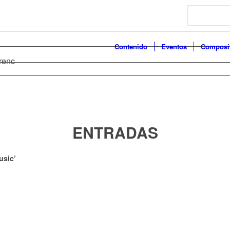
Search
Contenido
Eventos
Composi
orenc
ENTRADAS
usic’