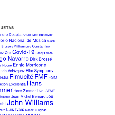
QUETAS
ndre Desplat
Arturo Díez Boscovich
torio Nacional de Música
Austin
Constantino
y
Brussels Philharmonic
Covid-19
nez-Orts
Danny Elfman
go Navarro
Dirk Brossé
Ennio Morricone
r Noone
Film Symphony
ando Velázquez
FMF
Fimucité
estra
FSO
Hans
ción Excelentia
mmer
Hans Zimmer Live
ISFMF
Joe
Jean-Michel Bernard
alomares
John Williams
ishi
Luis Ivars
zern
Manel Gil-Inglada