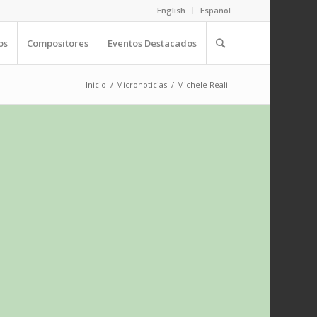
English
Español
os
Compositores
Eventos Destacados
Inicio
/
Micronoticias
/
Michele Reali