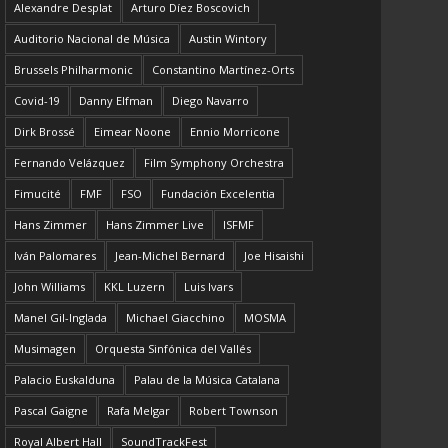
Alexandre Desplat
Arturo Díez Boscovich
Auditorio Nacional de Música
Austin Wintory
Brussels Philharmonic
Constantino Martínez-Orts
Covid-19
Danny Elfman
Diego Navarro
Dirk Brossé
Eimear Noone
Ennio Morricone
Fernando Velázquez
Film Symphony Orchestra
Fimucité
FMF
FSO
Fundación Excelentia
Hans Zimmer
Hans Zimmer Live
ISFMF
Iván Palomares
Jean-Michel Bernard
Joe Hisaishi
John Williams
KKL Luzern
Luis Ivars
Manel Gil-Inglada
Michael Giacchino
MOSMA
Musimagen
Orquesta Sinfónica del Vallés
Palacio Euskalduna
Palau de la Música Catalana
Pascal Gaigne
Rafa Melgar
Robert Townson
Royal Albert Hall
SoundTrackFest