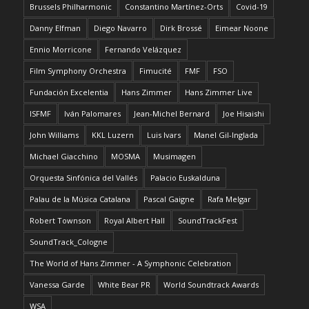
Brussels Philharmonic
Constantino Martínez-Orts
Covid-19
Danny Elfman
Diego Navarro
Dirk Brossé
Eimear Noone
Ennio Morricone
Fernando Velázquez
Film Symphony Orchestra
Fimucité
FMF
FSO
Fundación Excelentia
Hans Zimmer
Hans Zimmer Live
ISFMF
Iván Palomares
Jean-Michel Bernard
Joe Hisaishi
John Williams
KKL Luzern
Luis Ivars
Manel Gil-Inglada
Michael Giacchino
MOSMA
Musimagen
Orquesta Sinfónica del Vallés
Palacio Euskalduna
Palau de la Música Catalana
Pascal Gaigne
Rafa Melgar
Robert Townson
Royal Albert Hall
SoundTrackFest
SoundTrack_Cologne
The World of Hans Zimmer - A Symphonic Celebration
Vanessa Garde
White Bear PR
World Soundtrack Awards
WSA