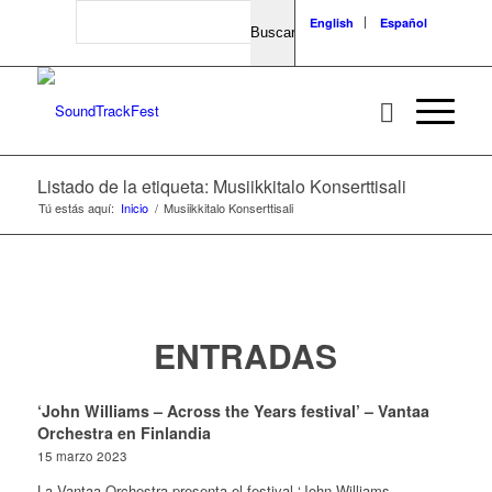
Search
English
Español
Listado de la etiqueta: Musiikkitalo Konserttisali
Tú estás aquí:
Inicio
/
Musiikkitalo Konserttisali
ENTRADAS
‘John Williams – Across the Years festival’ – Vantaa
Orchestra en Finlandia
15 marzo 2023
La Vantaa Orchestra presenta el festival ‘John Williams -